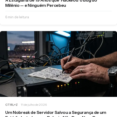
A Estagiária de 19 Anos que 'Hackeou' o Bug do
Milênio — e Ninguém Percebeu
6 min de leitura
CTRL+Z
11 de julho de 2026
Um Nobreak de Servidor Salvou a Segurança de um