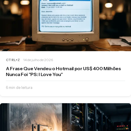
CTRL+Z
14 de julho de 2026
A Frase Que Vendeu o Hotmail por US$ 400 Milhões
Nunca Foi "PS: I Love You"
6 min de leitura