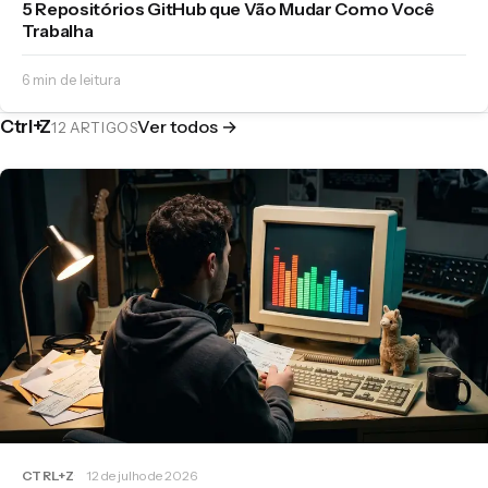
5 Repositórios GitHub que Vão Mudar Como Você
Trabalha
6 min de leitura
Ctrl+Z
Ver todos →
12 ARTIGOS
CTRL+Z
12 de julho de 2026