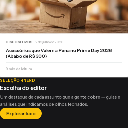
DISPOSITIVOS
2 de julho de 2026
Acessórios que Valem a Pena no Prime Day 2026
(Abaixo de R$ 300)
9 min de leitura
SELEÇÃO 4NERD
Escolha do editor
Um destaque de cada assunto que a gente cobre — guias e
análises que indicamos de olhos fechados.
CTRL+Z
REPOSITÓRIOS GITHUB
Explorar tudo
O "MSN Plus" que o Brasil Inteiro Instalou Nunca Foi
da Microsoft
DISPOSITIVOS
Os Melhores Repositórios do Claude no GitHub —
Edição de Julho 2026
TENDÊNCIAS TECH
Os Melhores Notebooks para Trabalho Remoto Até