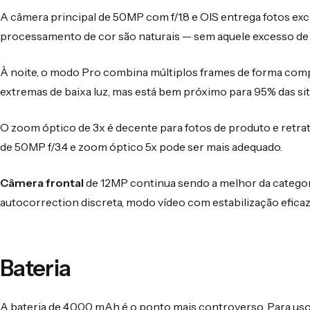
A câmera principal de 50MP com f/1.8 e OIS entrega fotos exce
processamento de cor são naturais — sem aquele excesso de 
À noite, o modo Pro combina múltiplos frames de forma comp
extremas de baixa luz, mas está bem próximo para 95% das sit
O zoom óptico de 3x é decente para fotos de produto e retr
de 50MP f/3.4 e zoom óptico 5x pode ser mais adequado.
Câmera frontal
de 12MP continua sendo a melhor da categori
autocorrection discreta, modo vídeo com estabilização eficaz
Bateria
A bateria de 4.000 mAh é o ponto mais controverso. Para uso