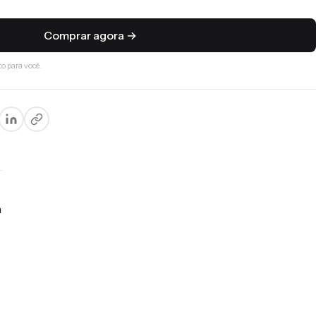
Comprar agora →
o para você.
a