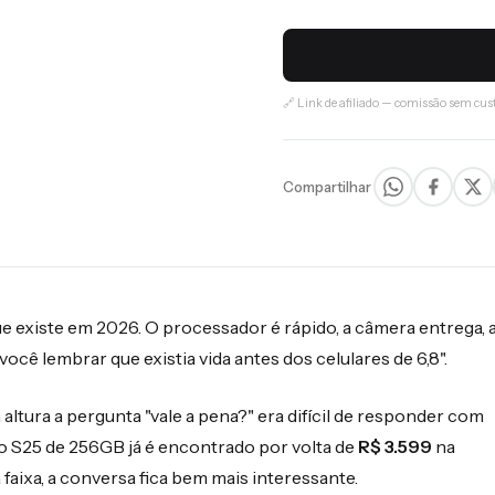
🔗 Link de afiliado — comissão sem cust
Compartilhar
e existe em 2026. O processador é rápido, a câmera entrega, 
ocê lembrar que existia vida antes dos celulares de 6,8".
altura a pergunta "vale a pena?" era difícil de responder com
o S25 de 256GB já é encontrado por volta de
R$ 3.599
na
ixa, a conversa fica bem mais interessante.