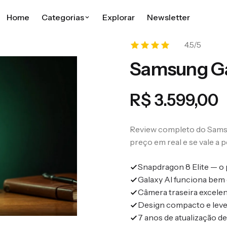
Home
Categorias
Explorar
Newsletter
4.5/5
CONTEÚDO
Samsung Ga
Tendências Tech
Lançamentos, análises de mercado e
R$ 3.599,00
o que move a Big Tech.
Dispositivos
Review completo do Samsu
Smartphones, notebooks, wearables
preço em real e se vale a
e gadgets.
Snapdragon 8 Elite — o
Reviews
Galaxy AI funciona bem
Testes honestos com nota, prós e
Câmera traseira excelen
contras.
Design compacto e leve
7 anos de atualização d