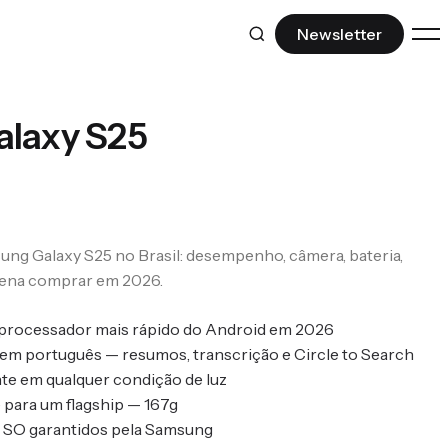
Newsletter
DESCUBRA
laxy S25
Ferramentas IA
Modelos, produtividade e IA que vale a
pena.
Repositórios GitHub
ng Galaxy S25 no Brasil: desempenho, câmera, bateria,
Open source e ferramentas para
 pena comprar em 2026.
desenvolvedores.
 processador mais rápido do Android em 2026
Ctrl+Z
 em português — resumos, transcrição e Circle to Search
Desfazendo o esquecimento da
te em qualquer condição de luz
história nerd.
 para um flagship — 167g
e SO garantidos pela Samsung