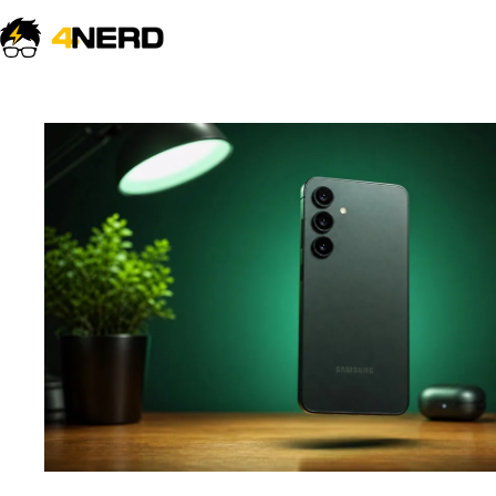
Não sabe por onde começar?
Explore os reviews testados e os guias
de tecnologia mais lidos do 4nerd.
Explorar tudo →