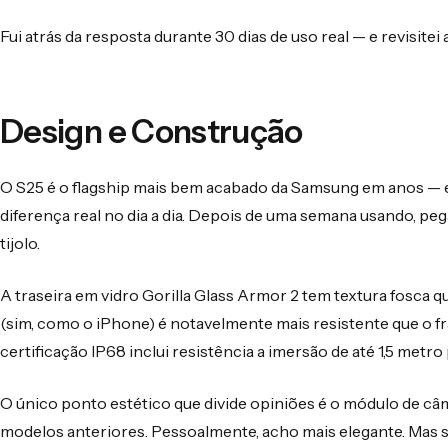
Fui atrás da resposta durante 30 dias de uso real — e revisite
Design e Construção
O S25 é o flagship mais bem acabado da Samsung em anos — 
diferença real no dia a dia. Depois de uma semana usando, pe
tijolo.
A traseira em vidro Gorilla Glass Armor 2 tem textura fosca q
(sim, como o iPhone) é notavelmente mais resistente que o f
certificação IP68 inclui resistência a imersão de até 1,5 metr
O único ponto estético que divide opiniões é o módulo de câ
modelos anteriores. Pessoalmente, acho mais elegante. Mas s