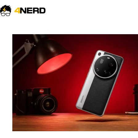
Não sabe por onde começar?
Explore os reviews testados e os guias
de tecnologia mais lidos do 4nerd.
Explorar tudo →