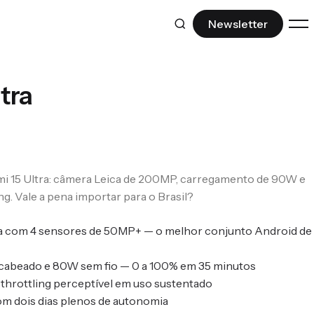
Newsletter
DESCUBRA
tra
Ferramentas IA
Modelos, produtividade e IA que vale a
pena.
Repositórios GitHub
i 15 Ultra: câmera Leica de 200MP, carregamento de 90W e
Open source e ferramentas para
. Vale a pena importar para o Brasil?
desenvolvedores.
a com 4 sensores de 50MP+ — o melhor conjunto Android de
Ctrl+Z
Desfazendo o esquecimento da
abeado e 80W sem fio — 0 a 100% em 35 minutos
história nerd.
throttling perceptível em uso sustentado
om dois dias plenos de autonomia