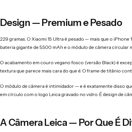
Design — Premium e Pesado
229 gramas. O Xiaomi 15 Ultra é pesado — mais que o iPhone 16
bateria gigante de 5.500 mAh e o módulo de câmera circular 
O acabamento em couro vegano fosco (versão Black) é excepc
textura que parece mais cara do que é. O frame de titânio co
O módulo de câmera é intimidador — e é exatamente disso que
em círculo com o logo Leica gravado no vidro. É design de câ
A Câmera Leica — Por Que É D