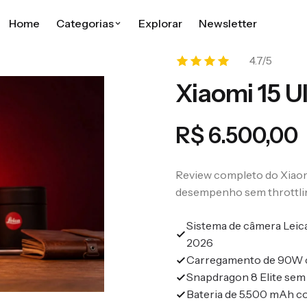
Home
Categorias
Explorar
Newsletter
4.7/5
CONTEÚDO
Xiaomi 15 Ul
Tendências Tech
Lançamentos, análises de mercado e
R$ 6.500,00
o que move a Big Tech.
Dispositivos
Review completo do Xiaom
Smartphones, notebooks, wearables
desempenho sem throttling
e gadgets.
Sistema de câmera Leic
Reviews
2026
Testes honestos com nota, prós e
Carregamento de 90W c
contras.
Snapdragon 8 Elite sem 
Bateria de 5.500 mAh c