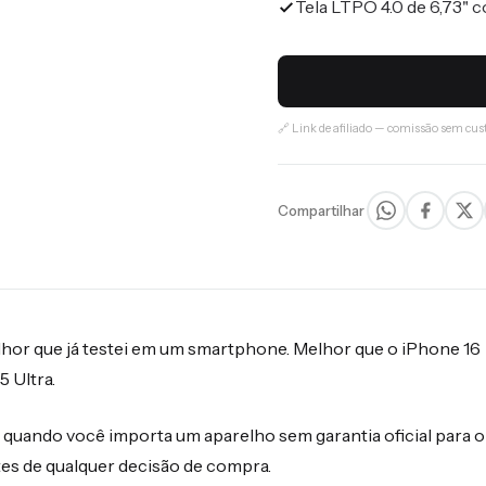
Tela LTPO 4.0 de 6,73" c
🔗 Link de afiliado — comissão sem cust
Compartilhar
elhor que já testei em um smartphone. Melhor que o iPhone 16
 Ultra.
quando você importa um aparelho sem garantia oficial para o
ntes de qualquer decisão de compra.