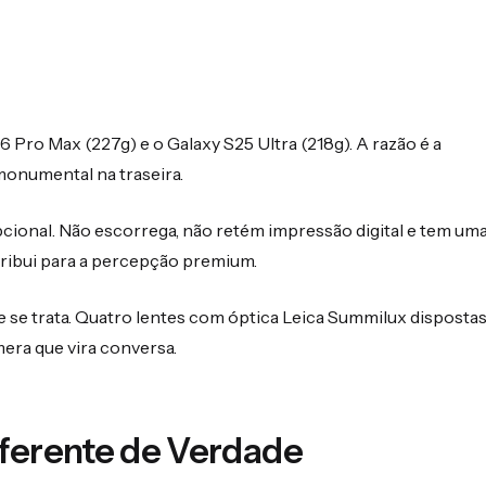
 Pro Max (227g) e o Galaxy S25 Ultra (218g). A razão é a
monumental na traseira.
ional. Não escorrega, não retém impressão digital e tem um
ntribui para a percepção premium.
 se trata. Quatro lentes com óptica Leica Summilux disposta
mera que vira conversa.
iferente de Verdade