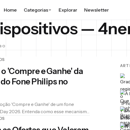
Home
Categorias
Explorar
Newsletter
ispositivos — 4ne
CONTEÚDO
Tendências Tech
a o
Lançamentos, análises de mercado e
o que move a Big Tech.
OS
ART
o 'Compre e Ganhe' da
Dispositivos
Smartphones, notebooks, wearables
do Fone Philips no
e gadgets.
Reviews
Testes honestos com nota, prós e
ção 'Compre e Ganhe' de um fone
contras.
e Day 2026. Entenda como esse mecanismo
 próxima vez que aparecer.
OS