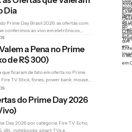
 as Ofertas que Valeram
o Dia
 do Prime Day Brasil 2026: as ofertas com
e conferimos ao vivo em eletrônicos,
s.
OS
 Valem a Pena no Prime
xo de R$ 300)
 que ficaram de fato em oferta no Prime
 Fire TV Stick, fones, power bank, mouse,
OS
rtas do Prime Day 2026
Vivo)
e Day 2026 por categoria: Fire TV, Echo,
S5, JBL, notebooks, smart TVs e