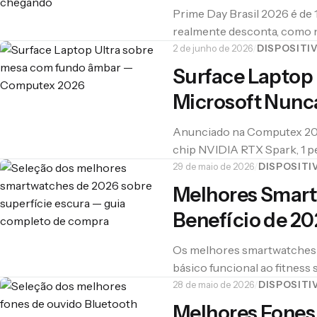
Prime Day Brasil 2026 é de 1
realmente desconta, como n
assinar o Prime.
2 de junho de 2026
/
DISPOSITI
Surface Laptop 
Microsoft Nunc
Anunciado na Computex 202
chip NVIDIA RTX Spark, 1 pe
unificada e CUDA nativo. A A
29 de maio de 2026
/
DISPOSITI
desenvolvedores de IA têm
Melhores Smart
Benefício de 2
Os melhores smartwatches 
básico funcional ao fitness
mais barato.
28 de maio de 2026
/
DISPOSITI
Melhores Fones