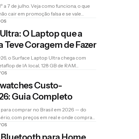
º a 7 de julho. Veja como funciona, o que
ão cair em promoção falsa e se vale
VOS
Ultra: O Laptop que a
a Teve Coragem de Fazer
6, o Surface Laptop Ultra chega com
taflop de IA local, 128 GB de RAM
pple finalmente tem um rival à altura — e
VOS
 uma nova opção de peso.
watches Custo-
026: Guia Completo
para comprar no Brasil em 2026 — do
 sério, com preços em real e onde comprar
VOS
 Bluetooth para Home