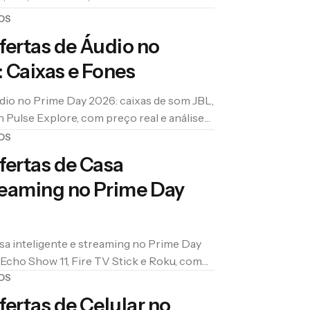
 real.
OS
fertas de Áudio no
 Caixas e Fones
dio no Prime Day 2026: caixas de som JBL,
n Pulse Explore, com preço real e análise
OS
fertas de Casa
treaming no Prime Day
sa inteligente e streaming no Prime Day
Echo Show 11, Fire TV Stick e Roku, com
OS
fertas de Celular no