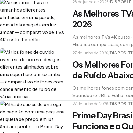
alvo pro Prime Day.
28 de junho de 2026
/
DISPOSIT
As Melhores TV
2026
As melhores TVs 4K custo-
Hisense comparadas, com pr
Day.
27 de junho de 2026
/
DISPOSIT
Os Melhores Fo
de Ruído Abaixo
Os melhores fones com can
Soundcore, JBL e Edifier c
alvo pro Prime Day.
27 de junho de 2026
/
DISPOSIT
Prime Day Bras
Funciona e o Qu