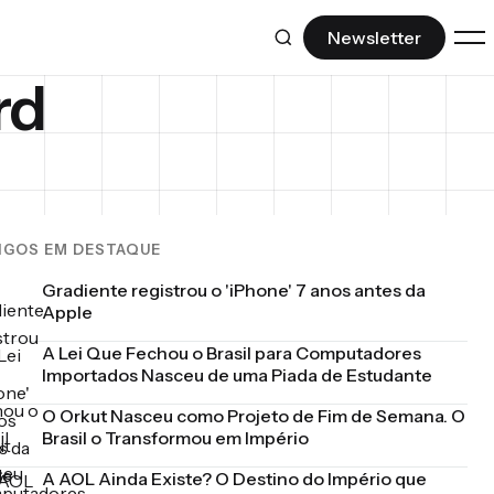
Newsletter
rd
DESCUBRA
Ferramentas IA
Modelos, produtividade e IA que vale a
pena.
IGOS EM DESTAQUE
Repositórios GitHub
Gradiente registrou o 'iPhone' 7 anos antes da
Open source e ferramentas para
Apple
desenvolvedores.
A Lei Que Fechou o Brasil para Computadores
Ctrl+Z
Importados Nasceu de uma Piada de Estudante
Desfazendo o esquecimento da
O Orkut Nasceu como Projeto de Fim de Semana. O
história nerd.
Brasil o Transformou em Império
A AOL Ainda Existe? O Destino do Império que