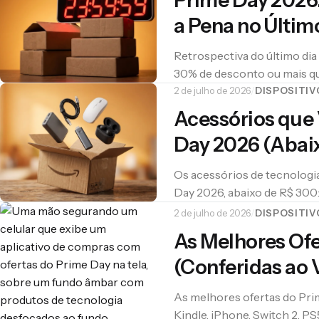
Prime Day 2026:
a Pena no Últim
Retrospectiva do último dia
30% de desconto ou mais qu
computadores, tablets e TV
2 de julho de 2026
/
DISPOSITIV
Acessórios que
Day 2026 (Abai
Os acessórios de tecnologia
Day 2026, abaixo de R$ 300:
Echo Dot e mais.
2 de julho de 2026
/
DISPOSITIV
As Melhores Ofe
(Conferidas ao 
As melhores ofertas do Prim
Kindle, iPhone, Switch 2, P