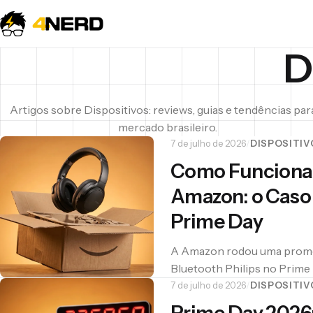
D
Artigos sobre Dispositivos: reviews, guias e tendências par
mercado brasileiro.
Não sabe por onde começar?
7 de julho de 2026
/
DISPOSITIV
Explore os reviews testados e os guias
Como Funciona 
de tecnologia mais lidos do 4nerd.
Amazon: o Caso 
Prime Day
Explorar tudo →
A Amazon rodou uma promo
Bluetooth Philips no Prim
funciona para aproveitar da
7 de julho de 2026
/
DISPOSITIV