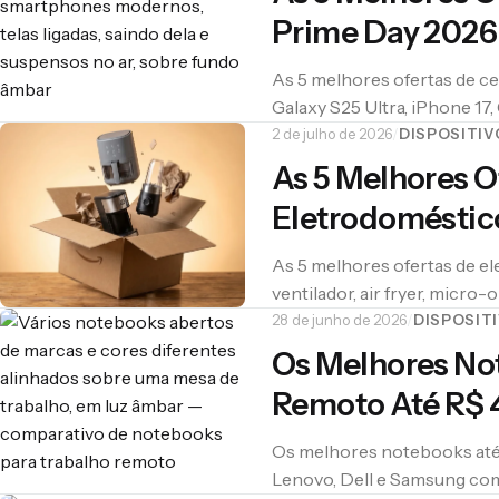
Prime Day 2026
As 5 melhores ofertas de ce
Galaxy S25 Ultra, iPhone 17
preço real e análise.
2 de julho de 2026
/
DISPOSITIV
As 5 Melhores O
Eletrodoméstic
As 5 melhores ofertas de e
ventilador, air fryer, micro
com preço real e análise.
28 de junho de 2026
/
DISPOSIT
Os Melhores No
Remoto Até R$ 
Os melhores notebooks até
Lenovo, Dell e Samsung com