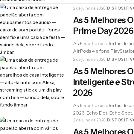
eletrodomésticos com preço
2 de julho de 2026
/
DISPOSITIV
As 5 Melhores O
Prime Day 2026:
As 5 melhores ofertas de áu
AirPods 4 e fone PlayStatio
honesta.
2 de julho de 2026
/
DISPOSITIV
As 5 Melhores O
Inteligente e S
2026
As 5 melhores ofertas de ca
2026: Echo Dot, Echo Spot, 
preço real e análise.
2 de julho de 2026
/
DISPOSITIV
As 5 Melhores O