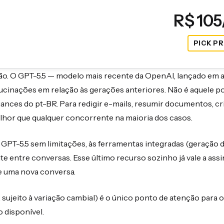
R$ 10
PICK PR
ão. O GPT-5.5 — modelo mais recente da OpenAI, lançado em a
ucinações em relação às gerações anteriores. Não é aquele p
ances do pt-BR. Para redigir e-mails, resumir documentos, cr
elhor que qualquer concorrente na maioria dos casos.
o GPT-5.5 sem limitações, às ferramentas integradas (geração 
te entre conversas. Esse último recurso sozinho já vale a ass
re uma nova conversa.
 sujeito à variação cambial) é o único ponto de atenção para
o disponível.