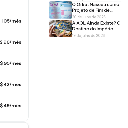
Importados Nasceu de
O Orkut Nasceu como
uma Piada de
Projeto de Fim de
Estudante
Semana. O Brasil o
20 de julho de 2026
 105/mês
Transformou em
A AOL Ainda Existe? O
Império
Destino do Império
que Enterrou o Mundo
19 de julho de 2026
em CDs
$ 96/mês
$ 95/mês
$ 42/mês
$ 49/mês