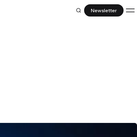
Newsletter
DESCUBRA
Ferramentas IA
Modelos, produtividade e IA que vale a
pena.
Repositórios GitHub
Open source e ferramentas para
desenvolvedores.
Ctrl+Z
Desfazendo o esquecimento da
história nerd.