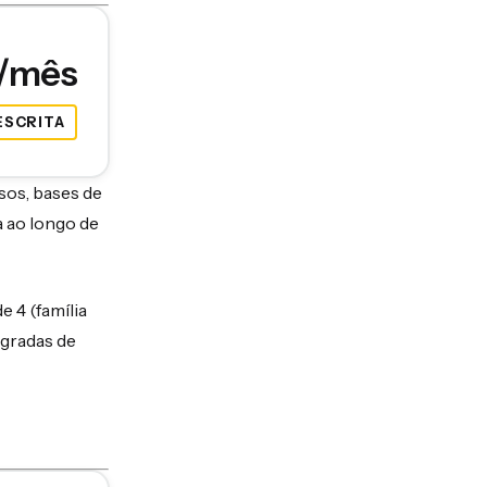
5/mês
ESCRITA
sos, bases de
 ao longo de
 4 (família
egradas de