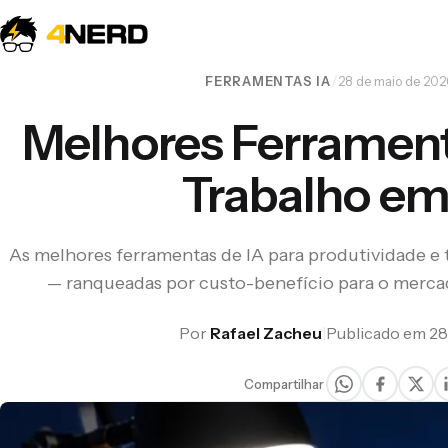
/
FERRAMENTAS IA
28 de maio de 202
Melhores Ferrament
Trabalho em
Não sabe por onde começar?
Explore os reviews testados e os guias
As melhores ferramentas de IA para produtividade e
de tecnologia mais lidos do 4nerd.
— ranqueadas por custo-benefício para o mercad
Por
Rafael Zacheu
|
Publicado em 28
Explorar tudo →
Compartilhar