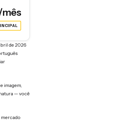
5/mês
INCIPAL
bril de 2026
ortuguês
iar
de imagem,
inatura — você
 o mercado