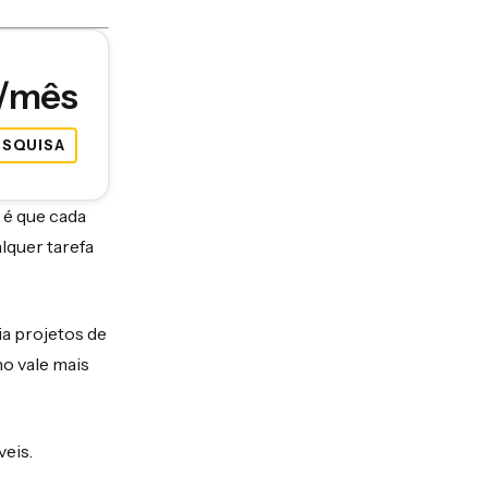
6/mês
ESQUISA
 é que cada
lquer tarefa
ia projetos de
o vale mais
veis.