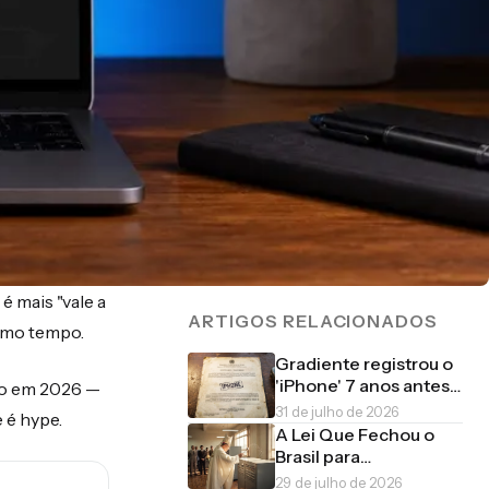
é mais "vale a
ARTIGOS RELACIONADOS
esmo tempo.
Gradiente registrou o
'iPhone' 7 anos antes
iro em 2026 —
da Apple
31 de julho de 2026
 é hype.
A Lei Que Fechou o
Brasil para
Computadores
29 de julho de 2026