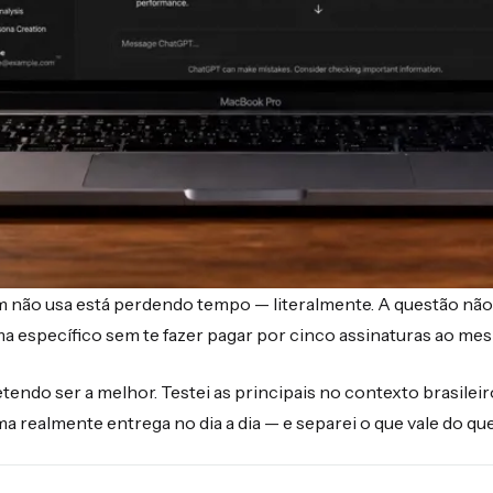
uem não usa está perdendo tempo — literalmente. A questão não 
ma específico sem te fazer pagar por cinco assinaturas ao m
endo ser a melhor. Testei as principais no contexto brasile
ma realmente entrega no dia a dia — e separei o que vale do que